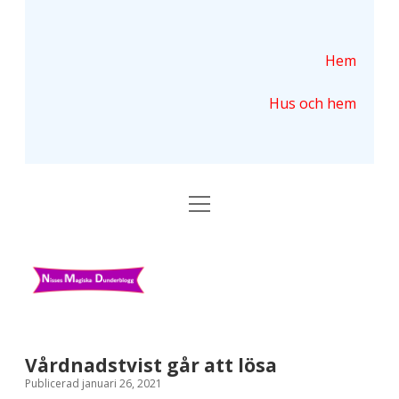
Hem
Hus och hem
ö
p
p
n
N
a
m
i
e
n
s
y
s
Vårdnadstvist går att lösa
Publicerad januari 26, 2021