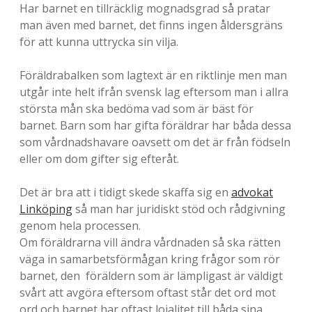
Har barnet en tillräcklig mognadsgrad så pratar
-
man även med barnet, det finns ingen åldersgräns
E
för att kunna uttrycka sin vilja.
n
Föräldrabalken som lagtext är en riktlinje men man
b
utgår inte helt ifrån svensk lag eftersom man i allra
största mån ska bedöma vad som är bäst för
l
barnet. Barn som har gifta föräldrar har båda dessa
o
som vårdnadshavare oavsett om det är från födseln
eller om dom gifter sig efteråt.
g
g
Det är bra att i tidigt skede skaffa sig en
advokat
Linköping
så man har juridiskt stöd och rådgivning
o
genom hela processen.
m
Om föräldrarna vill ändra vårdnaden så ska rätten
väga in samarbetsförmågan kring frågor som rör
l
barnet, den föräldern som är lämpligast är väldigt
i
svårt att avgöra eftersom oftast står det ord mot
ord och barnet har oftast lojalitet till båda sina