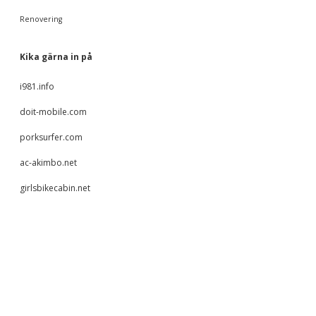
Renovering
Kika gärna in på
i981.info
doit-mobile.com
porksurfer.com
ac-akimbo.net
girlsbikecabin.net