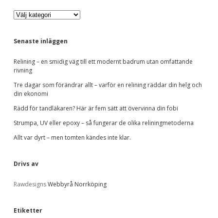
S
V
i
å
r
d
a
Senaste inläggen
k
a
e
Relining – en smidig väg till ett modernt badrum utan omfattande
t
rivning
e
b
g
Tre dagar som förändrar allt – varför en relining räddar din helg och
o
din ekonomi
r
a
Rädd för tandläkaren? Här är fem sätt att övervinna din fobi
i
e
Strumpa, UV eller epoxy – så fungerar de olika reliningmetoderna
r
r
Allt var dyrt – men tomten kändes inte klar.
Drivs av
Rawdesigns
Webbyrå Norrköping
Etiketter