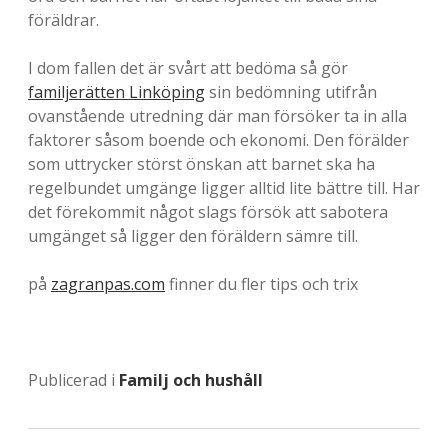
v
föräldrar.
e
I dom fallen det är svårt att bedöma så gör
t
familjerätten Linköping
sin bedömning utifrån
.
ovanstående utredning där man försöker ta in alla
faktorer såsom boende och ekonomi. Den förälder
som uttrycker störst önskan att barnet ska ha
regelbundet umgänge ligger alltid lite bättre till. Har
det förekommit något slags försök att sabotera
umgänget så ligger den föräldern sämre till.
på
zagranpas.com
finner du fler tips och trix
Publicerad i
Familj och hushåll