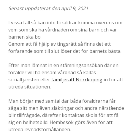
e
Senast uppdaterat den april 9, 2021
s
t
I vissa fall så kan inte föräldrar komma överens om
vem som ska ha vårdnaden om sina barn och var
i
barnen ska bo.
p
Genom att få hjälp av tingsrätt så finns det ett
förfarande som till slut löser det för barnets bästa.
s
&
Efter man lämnat in en stämningsansökan där en
förälder vill ha ensam vårdnad så kallas
t
socialtjänsten eller
familjerätt Norrköping
in för att
r
utreda situationen.
i
Man börjar med samtal där båda föräldrarna får
c
säga sitt men även släktingar och andra närstående
blir tillfrågade, därefter kontaktas skola för att få
k
sig en helhetsbild. Hembesök görs även för att
s
utreda levnadsförhållanden.