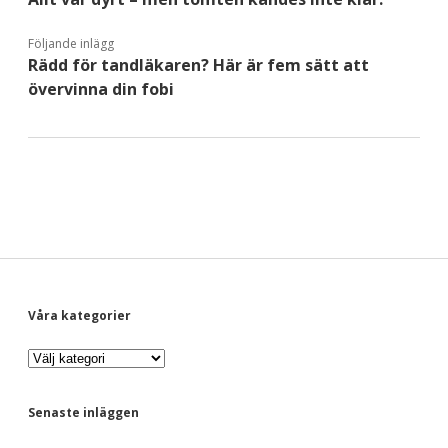
Följande inlägg
Rädd för tandläkaren? Här är fem sätt att
övervinna din fobi
S
Våra kategorier
V
i
å
r
d
a
Senaste inläggen
k
a