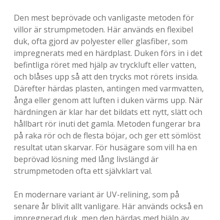
-
Den mest beprövade och vanligaste metoden för
E
villor är strumpmetoden. Här används en flexibel
duk, ofta gjord av polyester eller glasfiber, som
n
impregnerats med en härdplast. Duken förs in i det
b
befintliga röret med hjälp av tryckluft eller vatten,
och blåses upp så att den trycks mot rörets insida.
l
Därefter härdas plasten, antingen med varmvatten,
o
ånga eller genom att luften i duken värms upp. När
härdningen är klar har det bildats ett nytt, slätt och
g
hållbart rör inuti det gamla. Metoden fungerar bra
g
på raka rör och de flesta böjar, och ger ett sömlöst
resultat utan skarvar. För husägare som vill ha en
o
beprövad lösning med lång livslängd är
m
strumpmetoden ofta ett självklart val.
l
En modernare variant är UV-relining, som på
i
senare år blivit allt vanligare. Här används också en
impregnerad duk, men den härdas med hjälp av