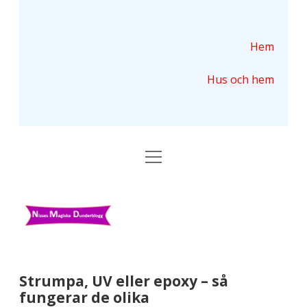
Hem
Hus och hem
ö
p
p
n
N
a
m
i
e
n
s
y
s
Strumpa, UV eller epoxy – så
fungerar de olika