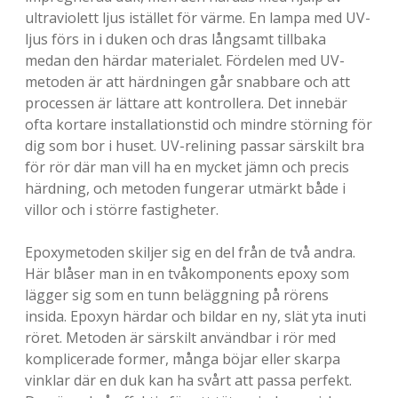
v
ultraviolett ljus istället för värme. En lampa med UV-
e
ljus förs in i duken och dras långsamt tillbaka
medan den härdar materialet. Fördelen med UV-
t
metoden är att härdningen går snabbare och att
.
processen är lättare att kontrollera. Det innebär
ofta kortare installationstid och mindre störning för
dig som bor i huset. UV-relining passar särskilt bra
för rör där man vill ha en mycket jämn och precis
härdning, och metoden fungerar utmärkt både i
villor och i större fastigheter.
Epoxymetoden skiljer sig en del från de två andra.
Här blåser man in en tvåkomponents epoxy som
lägger sig som en tunn beläggning på rörens
insida. Epoxyn härdar och bildar en ny, slät yta inuti
röret. Metoden är särskilt användbar i rör med
komplicerade former, många böjar eller skarpa
vinklar där en duk kan ha svårt att passa perfekt.