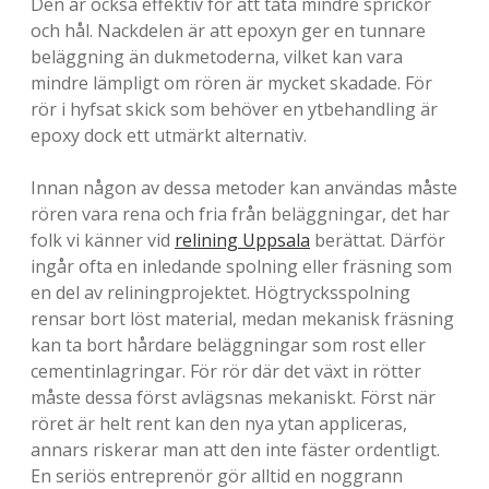
Den är också effektiv för att täta mindre sprickor
och hål. Nackdelen är att epoxyn ger en tunnare
beläggning än dukmetoderna, vilket kan vara
mindre lämpligt om rören är mycket skadade. För
rör i hyfsat skick som behöver en ytbehandling är
epoxy dock ett utmärkt alternativ.
Innan någon av dessa metoder kan användas måste
rören vara rena och fria från beläggningar, det har
folk vi känner vid
relining Uppsala
berättat. Därför
ingår ofta en inledande spolning eller fräsning som
en del av reliningprojektet. Högtrycksspolning
rensar bort löst material, medan mekanisk fräsning
kan ta bort hårdare beläggningar som rost eller
cementinlagringar. För rör där det växt in rötter
måste dessa först avlägsnas mekaniskt. Först när
röret är helt rent kan den nya ytan appliceras,
annars riskerar man att den inte fäster ordentligt.
En seriös entreprenör gör alltid en noggrann