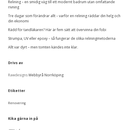
e
Relining – en smidig väg till ett modernt badrum utan omfattande
t
rivning
e
b
g
Tre dagar som förändrar allt – varför en relining räddar din helg och
o
din ekonomi
r
a
Rädd för tandläkaren? Här är fem sätt att övervinna din fobi
i
e
Strumpa, UV eller epoxy – så fungerar de olika reliningmetoderna
r
r
Allt var dyrt – men tomten kändes inte klar.
Drivs av
Rawdesigns
Webbyrå Norrköping
Etiketter
Renovering
Kika gärna in på