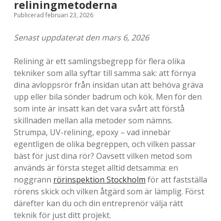
e
reliningmetoderna
s
Publicerad februari 23, 2026
t
Senast uppdaterat den mars 6, 2026
i
Relining är ett samlingsbegrepp för flera olika
p
tekniker som alla syftar till samma sak: att förnya
dina avloppsrör från insidan utan att behöva gräva
s
upp eller bila sönder badrum och kök. Men för den
&
som inte är insatt kan det vara svårt att förstå
skillnaden mellan alla metoder som nämns.
t
Strumpa, UV-relining, epoxy – vad innebär
r
egentligen de olika begreppen, och vilken passar
bäst för just dina rör? Oavsett vilken metod som
i
används är första steget alltid detsamma: en
c
noggrann
rörinspektion Stockholm
för att fastställa
rörens skick och vilken åtgärd som är lämplig. Först
k
därefter kan du och din entreprenör välja rätt
s
teknik för just ditt projekt.