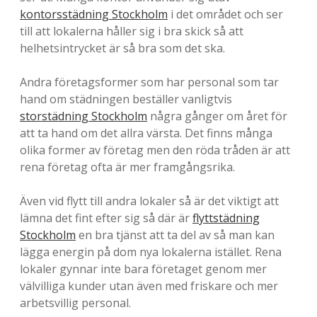
-
kontorsstädning Stockholm
i det området och ser
till att lokalerna håller sig i bra skick så att
E
helhetsintrycket är så bra som det ska.
n
Andra företagsformer som har personal som tar
b
hand om städningen beställer vanligtvis
l
storstädning Stockholm
några gånger om året för
att ta hand om det allra värsta. Det finns många
o
olika former av företag men den röda tråden är att
g
rena företag ofta är mer framgångsrika.
g
Även vid flytt till andra lokaler så är det viktigt att
o
lämna det fint efter sig så där är
flyttstädning
Stockholm
en bra tjänst att ta del av så man kan
m
lägga energin på dom nya lokalerna istället. Rena
l
lokaler gynnar inte bara företaget genom mer
välvilliga kunder utan även med friskare och mer
i
arbetsvillig personal.