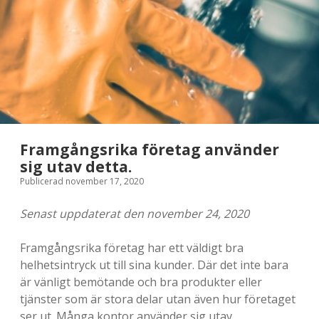
e
s
t
i
p
s
Framgångsrika företag använder
&
sig utav detta.
t
Publicerad november 17, 2020
r
Senast uppdaterat den november 24, 2020
i
Framgångsrika företag har ett väldigt bra
c
helhetsintryck ut till sina kunder. Där det inte bara
k
är vänligt bemötande och bra produkter eller
tjänster som är stora delar utan även hur företaget
s
ser ut. Många kontor använder sig utav