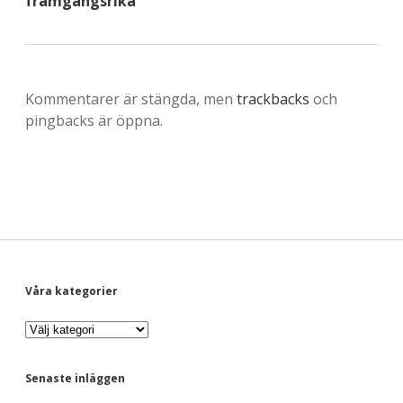
framgångsrika
Kommentarer är stängda, men
trackbacks
och
pingbacks är öppna.
S
Våra kategorier
V
i
å
r
d
a
Senaste inläggen
k