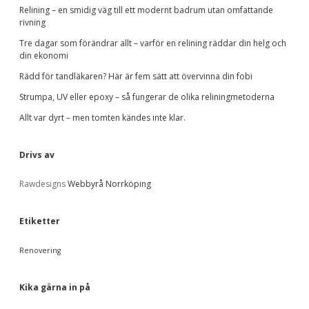
a
e
Relining – en smidig väg till ett modernt badrum utan omfattande
t
rivning
e
b
g
Tre dagar som förändrar allt – varför en relining räddar din helg och
o
din ekonomi
r
a
Rädd för tandläkaren? Här är fem sätt att övervinna din fobi
i
e
Strumpa, UV eller epoxy – så fungerar de olika reliningmetoderna
r
r
Allt var dyrt – men tomten kändes inte klar.
Drivs av
Rawdesigns
Webbyrå Norrköping
Etiketter
Renovering
Kika gärna in på