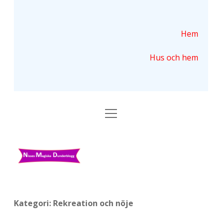
Hem
Hus och hem
ö
p
p
n
N
a
m
i
e
n
s
y
s
Kategori:
Rekreation och nöje