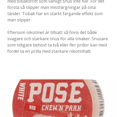
v
med tobaksfritt som vanligt snus inte har. För det
första så slipper man missfärgningar på sina
e
tänder. Tobak har en starkt färgande effekt som
t
man slipper.
.
Eftersom nikotinet är tillsatt så finns det både
svagare och starkare snus för alla smaker. Snusare
som tidigare behövt ta två eller fler prillor kan med
fördel ta en prilla med starkare nikotinhalt.