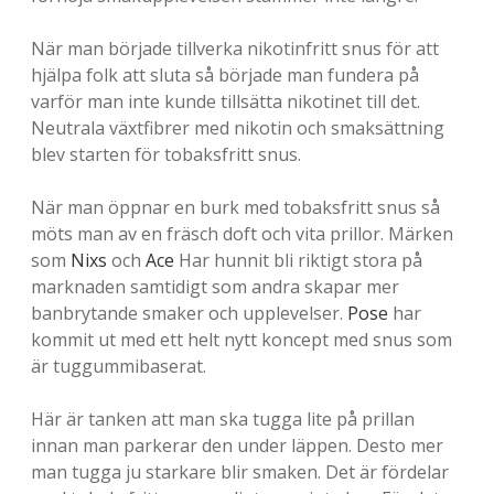
-
När man började tillverka nikotinfritt snus för att
E
hjälpa folk att sluta så började man fundera på
n
varför man inte kunde tillsätta nikotinet till det.
Neutrala växtfibrer med nikotin och smaksättning
b
blev starten för tobaksfritt snus.
l
När man öppnar en burk med tobaksfritt snus så
o
möts man av en fräsch doft och vita prillor. Märken
g
som
Nixs
och
Ace
Har hunnit bli riktigt stora på
marknaden samtidigt som andra skapar mer
g
banbrytande smaker och upplevelser.
Pose
har
o
kommit ut med ett helt nytt koncept med snus som
är tuggummibaserat.
m
l
Här är tanken att man ska tugga lite på prillan
innan man parkerar den under läppen. Desto mer
i
man tugga ju starkare blir smaken. Det är fördelar