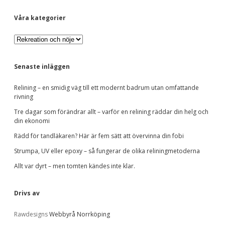
S
Våra kategorier
V
i
å
r
d
a
Senaste inläggen
k
a
e
Relining – en smidig väg till ett modernt badrum utan omfattande
t
rivning
e
b
g
Tre dagar som förändrar allt – varför en relining räddar din helg och
o
din ekonomi
r
a
Rädd för tandläkaren? Här är fem sätt att övervinna din fobi
i
e
Strumpa, UV eller epoxy – så fungerar de olika reliningmetoderna
r
r
Allt var dyrt – men tomten kändes inte klar.
Drivs av
Rawdesigns
Webbyrå Norrköping