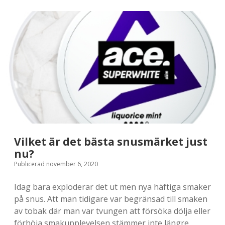
e
s
t
i
p
s
&
t
Vilket är det bästa snusmärket just
r
nu?
i
Publicerad november 6, 2020
c
Idag bara exploderar det ut men nya häftiga smaker
k
på snus. Att man tidigare var begränsad till smaken
av tobak där man var tvungen att försöka dölja eller
s
förhöja smakupplevelsen stämmer inte längre.